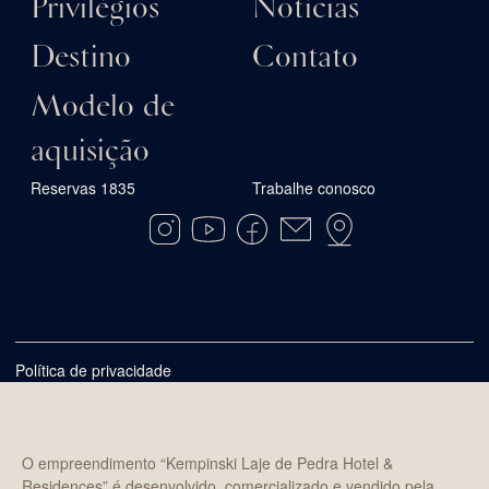
Privilégios
Notícias
Destino
Contato
Modelo de
aquisição
Reservas 1835
Trabalhe conosco
Política de privacidade
O empreendimento “Kempinski Laje de Pedra Hotel &
Residences” é desenvolvido, comercializado e vendido pela