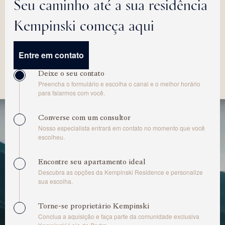
Seu caminho até a sua residência
Kempinski começa aqui
Entre em contato
Deixe o seu contato
Preencha o formulário e escolha o canal e o melhor horário
para falarmos com você.
Converse com um consultor
Nosso especialista entrará em contato no momento que você
escolheu.
Encontre seu apartamento ideal
Descubra as opções da Kempinski Residence e personalize
sua escolha.
Torne-se proprietário Kempinski
Conclua a aquisição e faça parte da comunidade exclusiva