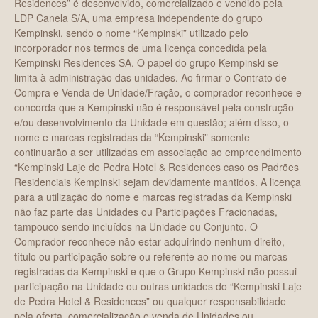
Residences” é desenvolvido, comercializado e vendido pela
LDP Canela S/A, uma empresa independente do grupo
Kempinski, sendo o nome “Kempinski” utilizado pelo
incorporador nos termos de uma licença concedida pela
Kempinski Residences SA. O papel do grupo Kempinski se
limita à administração das unidades. Ao firmar o Contrato de
Compra e Venda de Unidade/Fração, o comprador reconhece e
concorda que a Kempinski não é responsável pela construção
e/ou desenvolvimento da Unidade em questão; além disso, o
nome e marcas registradas da “Kempinski” somente
continuarão a ser utilizadas em associação ao empreendimento
“Kempinski Laje de Pedra Hotel & Residences caso os Padrões
Residenciais Kempinski sejam devidamente mantidos. A licença
para a utilização do nome e marcas registradas da Kempinski
não faz parte das Unidades ou Participações Fracionadas,
tampouco sendo incluídos na Unidade ou Conjunto. O
Comprador reconhece não estar adquirindo nenhum direito,
título ou participação sobre ou referente ao nome ou marcas
registradas da Kempinski e que o Grupo Kempinski não possui
participação na Unidade ou outras unidades do “Kempinski Laje
de Pedra Hotel & Residences” ou qualquer responsabilidade
pela oferta, comercialização e venda de Unidades ou