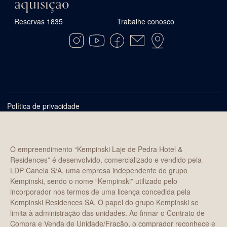
aquisição
Reservas 1835
Trabalhe conosco
Política de privacidade
O empreendimento “Kempinski Laje de Pedra Hotel &
Residences” é desenvolvido, comercializado e vendido pela
LDP Canela S/A, uma empresa independente do grupo
Kempinski, sendo o nome “Kempinski” utilizado pelo
incorporador nos termos de uma licença concedida pela
Kempinski Residences SA. O papel do grupo Kempinski se
limita à administração das unidades. Ao firmar o Contrato de
Compra e Venda de Unidade/Fração, o comprador reconhece e