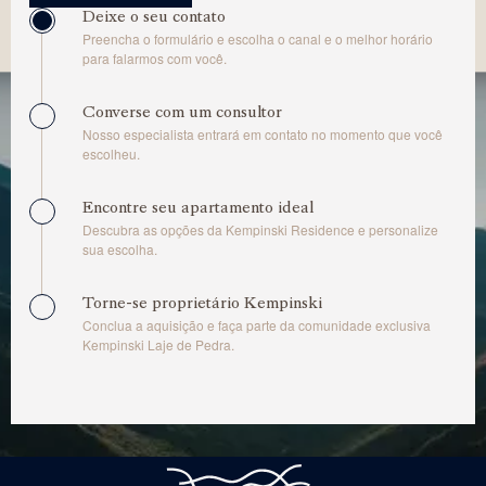
Deixe o seu contato
Preencha o formulário e escolha o canal e o melhor horário
para falarmos com você.
Converse com um consultor
Nosso especialista entrará em contato no momento que você
escolheu.
Encontre seu apartamento ideal
Descubra as opções da Kempinski Residence e personalize
sua escolha.
Torne-se proprietário Kempinski
Conclua a aquisição e faça parte da comunidade exclusiva
Kempinski Laje de Pedra.